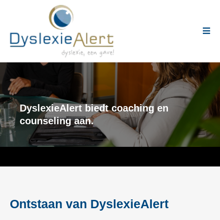
DyslexieAlert biedt coaching en
counseling aan.
Ontstaan van DyslexieAlert