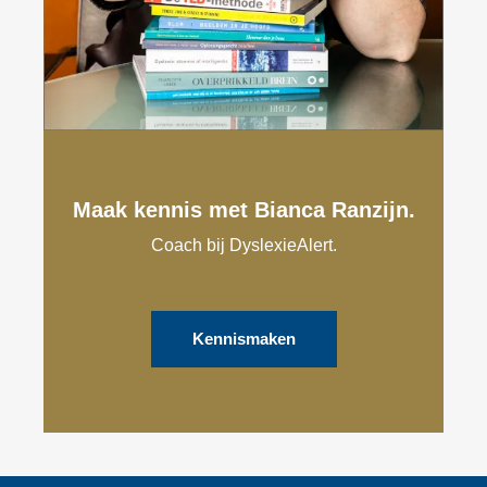
Maak kennis met Bianca Ranzijn.
Coach bij DyslexieAlert.
Kennismaken